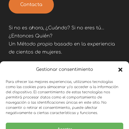
Contacta
Si no es ahora, ¿Cuándo? Si no eres tú…
¿Entonces Quién?
Un Método propio basado en la experiencia
de cientos de mujeres.
Gestionar consentimiento
Para ofrecer las mejores experiencias, utilizamos tecnologías
como las cookies para almacenar y/o acceder a la información
del dispositivo. El consentimiento de estas tecnologías nos
Consulta
permitirá procesar datos como el comportamiento de
navegación o las identificaciones únicas en este sitio. No
consentir o retirar el consentimiento, puede afectar
negativamente a ciertas características y funciones.
Email:
hola@fitparasiempre.com