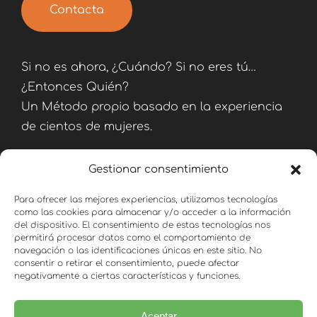
Contacta
Si no es ahora, ¿Cuándo? Si no eres tú…
¿Entonces Quién?
Un Método propio basado en la experiencia
de cientos de mujeres.
Gestionar consentimiento
Para ofrecer las mejores experiencias, utilizamos tecnologías
como las cookies para almacenar y/o acceder a la información
del dispositivo. El consentimiento de estas tecnologías nos
Consulta
permitirá procesar datos como el comportamiento de
navegación o las identificaciones únicas en este sitio. No
consentir o retirar el consentimiento, puede afectar
negativamente a ciertas características y funciones.
Email:
hola@fitparasiempre.com
Aceptar